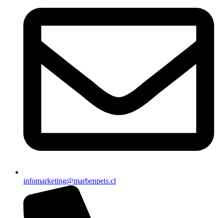
infomarketing@marbenpets.cl