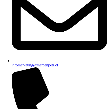
infomarketing@marbenpets.cl