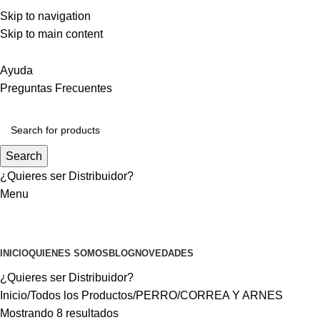
DISTRIBUCIÓN A TODO CHILE
Skip to navigation
MEJORES PRECIOS DEL MERCADO
Skip to main content
ATENCIÓN PERSONALIZADA
Ayuda
Preguntas Frecuentes
Search
¿Quieres ser
Distribuidor?
Menu
MASCOTAS
INICIO
QUIENES SOMOS
BLOG
NOVEDADES
¿Quieres ser
Distribuidor?
Inicio
Todos los Productos
PERRO
CORREA Y ARNES
Mostrando 8 resultados