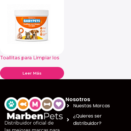
Toallitas para Limpiar los
Ojos BabyPets 100
Unidades
Leer Más
Nosotros
Nuestas Marcas
¿Quieres ser
distribuidor?
Distribuidor oficial de
las mejores marcas para