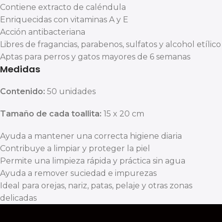
Contiene extracto de caléndula
Enriquecidas con vitaminas A y E
Acción antibacteriana
Libres de fragancias, parabenos, sulfatos y alcohol etílico
Aptas para perros y gatos mayores de 6 semanas
Medidas
Contenido:
50 unidades
Tamaño de cada toallita:
15 x 20 cm
Ayuda a mantener una correcta higiene diaria
Contribuye a limpiar y proteger la piel
Permite una limpieza rápida y práctica sin agua
Ayuda a remover suciedad e impurezas
Ideal para orejas, nariz, patas, pelaje y otras zonas
delicadas