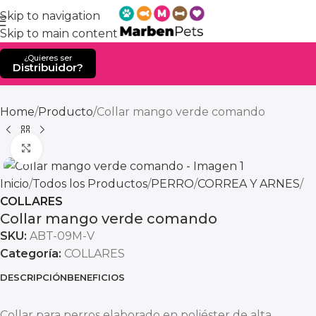
Skip to navigation
Skip to main content
¿Quieres ser
Distribuidor?
Home
Producto
Collar mango verde comando
Click to enlarge
Inicio
Todos los Productos
PERRO
CORREA Y ARNES
COLLARES
Collar mango verde comando
SKU:
ABT-09M-V
Categoría:
COLLARES
DESCRIPCIÓN
BENEFICIOS
Collar para perros elaborado en poliéster de alta