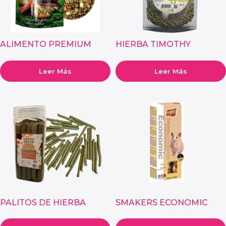
ALIMENTO PREMIUM
HIERBA TIMOTHY
RABBIT PARA CONEJOS
GRANULADA PARA
ROEDORES
Leer Más
Leer Más
PALITOS DE HIERBA
SMAKERS ECONOMIC
TIMOTHY PARA
PARA CONEJOS
ROEDORES – PACK 25