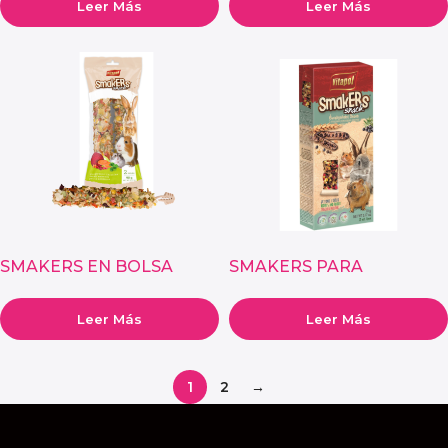
Leer Más
Leer Más
SMAKERS EN BOLSA
SMAKERS PARA
PARA PEQUEÑOS
PEQUEÑOS ANIMALES
ANIMALES – VEGETALES
SABOR ALGARROBO
Leer Más
Leer Más
1
2
→