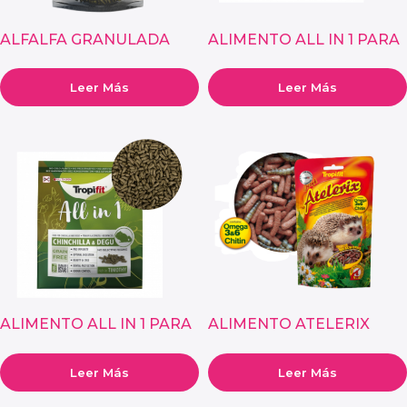
ALFALFA GRANULADA
ALIMENTO ALL IN 1 PARA
NATURAL PARA
CAVIA (COBAYA)
ROEDORES
Leer Más
Leer Más
ALIMENTO ALL IN 1 PARA
ALIMENTO ATELERIX
CHINCHILLA Y DEGÚ
PARA ERIZOS
Leer Más
Leer Más