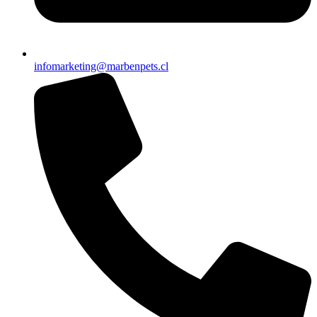
infomarketing@marbenpets.cl