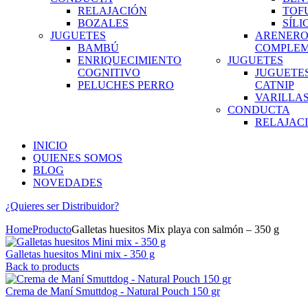
RELAJACIÓN
TOF
BOZALES
SÍLI
JUGUETES
ARENERO
BAMBÚ
COMPLE
ENRIQUECIMIENTO
JUGUETES
COGNITIVO
JUGUETE
PELUCHES PERRO
CATNIP
VARILLA
CONDUCTA
RELAJAC
INICIO
QUIENES SOMOS
BLOG
NOVEDADES
¿Quieres ser
Distribuidor?
Home
Producto
Galletas huesitos Mix playa con salmón – 350 g
Galletas huesitos Mini mix - 350 g
Back to products
Crema de Maní Smuttdog - Natural Pouch 150 gr