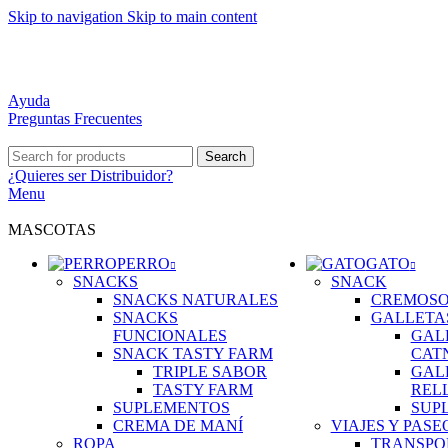
Skip to navigation
Skip to main content
DISTRIBUCIÓN A TODO CHILE
MEJORES PRECIOS DEL MERCADO
ATENCIÓN PERSONALIZADA
Ayuda
Preguntas Frecuentes
Search
¿Quieres ser
Distribuidor?
Menu
MASCOTAS
PERRO
GATO
SNACKS
SNACK
SNACKS NATURALES
CREMOSO
SNACKS
GALLETA
FUNCIONALES
GAL
SNACK TASTY FARM
CAT
TRIPLE SABOR
GAL
TASTY FARM
REL
SUPLEMENTOS
SUP
CREMA DE MANÍ
VIAJES Y PASE
ROPA
TRANSPO