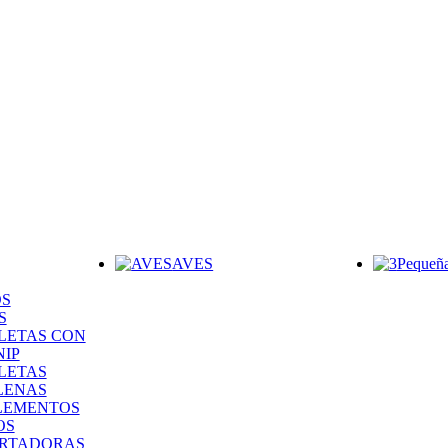
AVES
Pequeña
S
S
LETAS CON
NIP
LETAS
LENAS
LEMENTOS
OS
RTADORAS