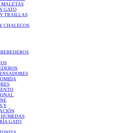
Y MALETAS
S GATO
Y TRAILLAS
 Y CHALECOS
 BEBEDEROS
TOS
EDEROS
PENSADORES
COMIDA
RES
IENTO
IONAL
ENE
S Y
ACIÓN
 HUMEDAS
RÍA GATO
TONITA