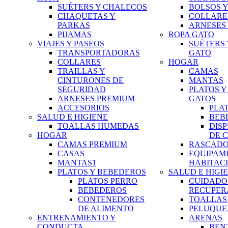
SUÉTERS Y CHALECOS
BOLSOS 
CHAQUETAS Y
COLLARE
PARKAS
ARNESES 
PIJAMAS
ROPA GATO
VIAJES Y PASEOS
SUÉTERS
TRANSPORTADORAS
GATO
COLLARES
HOGAR
TRAILLAS Y
CAMAS
CINTURONES DE
MANTAS
SEGURIDAD
PLATOS Y
ARNESES PREMIUM
GATOS
ACCESORIOS
PLA
SALUD E HIGIENE
BEB
TOALLAS HUMEDAS
DIS
HOGAR
DE 
CAMAS PREMIUM
RASCADO
CASAS
EQUIPAM
MANTAS1
HABITAC
PLATOS Y BEBEDEROS
SALUD E HIGI
PLATOS PERRO
CUIDADO
BEBEDEROS
RECUPER
CONTENEDORES
TOALLAS
DE ALIMENTO
PELUQUE
ENTRENAMIENTO Y
ARENAS
CONDUCTA
BEN