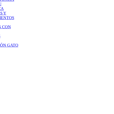
U
CA
S Y
MENTOS
S CON
S
IÓN GATO