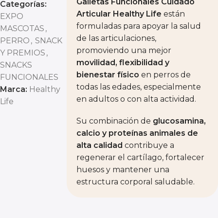
Galletas Funcionales Cuidado
Categorías:
Articular Healthy Life
están
EXPO
formuladas para apoyar la salud
MASCOTAS
,
de las articulaciones,
PERRO
,
SNACK
promoviendo una mejor
Y PREMIOS
,
movilidad, flexibilidad y
SNACKS
bienestar físico
en perros de
FUNCIONALES
todas las edades, especialmente
Marca:
Healthy
en adultos o con alta actividad.
Life
Su combinación de
glucosamina,
calcio y proteínas animales de
alta calidad
contribuye a
regenerar el cartílago, fortalecer
huesos y mantener una
estructura corporal saludable.