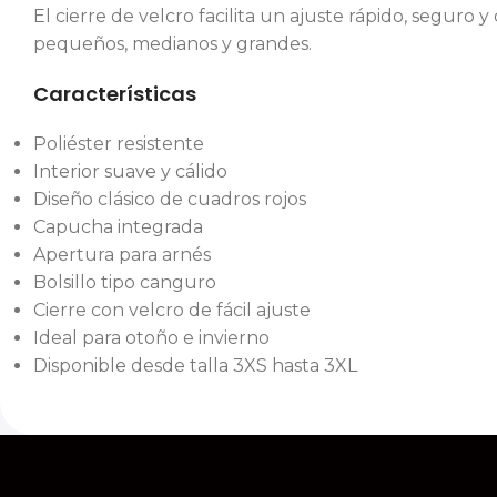
El cierre de velcro facilita un ajuste rápido, seguro
pequeños, medianos y grandes.
Características
Poliéster resistente
Interior suave y cálido
Diseño clásico de cuadros rojos
Capucha integrada
Apertura para arnés
Bolsillo tipo canguro
Cierre con velcro de fácil ajuste
Ideal para otoño e invierno
Disponible desde talla 3XS hasta 3XL