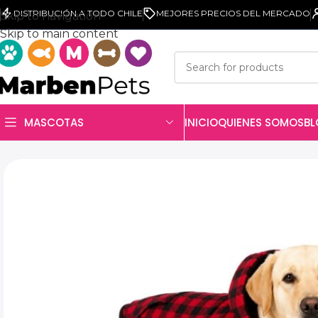
DISTRIBUCIÓN A TODO CHILE
MEJORES PRECIOS DEL MERCADO
Skip to navigation
Skip to main content
INICIO
QUIENES SOMOS
B
MASCOTAS
Home
Producto
Abrigo Clásico Cuadros Rojo para Per