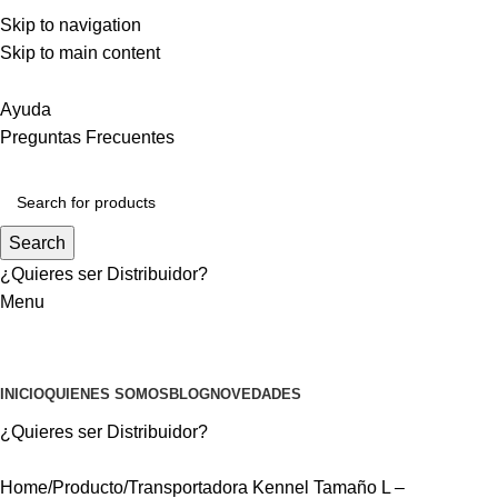
DISTRIBUCIÓN A TODO CHILE
Skip to navigation
MEJORES PRECIOS DEL MERCADO
Skip to main content
ATENCIÓN PERSONALIZADA
Ayuda
Preguntas Frecuentes
Search
¿Quieres ser
Distribuidor?
Menu
MASCOTAS
INICIO
QUIENES SOMOS
BLOG
NOVEDADES
¿Quieres ser
Distribuidor?
Home
Producto
Transportadora Kennel Tamaño L –