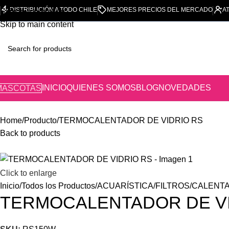
DISTRIBUCIÓN A TODO CHILE
MEJORES PRECIOS DEL MERCADO
A
Skip to navigation
Skip to main content
INICIO
QUIENES SOMOS
BLOG
NOVEDADES
MASCOTAS
Home
Producto
TERMOCALENTADOR DE VIDRIO RS
Back to products
Click to enlarge
Inicio
Todos los Productos
ACUARÍSTICA
FILTROS
CALENT
TERMOCALENTADOR DE VI