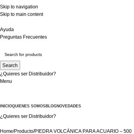
DISTRIBUCIÓN A TODO CHILE
Skip to navigation
MEJORES PRECIOS DEL MERCADO
Skip to main content
ATENCIÓN PERSONALIZADA
Ayuda
Preguntas Frecuentes
Search
¿Quieres ser
Distribuidor?
Menu
MASCOTAS
INICIO
QUIENES SOMOS
BLOG
NOVEDADES
¿Quieres ser
Distribuidor?
Home
Producto
PIEDRA VOLCÁNICA PARA ACUARIO – 500