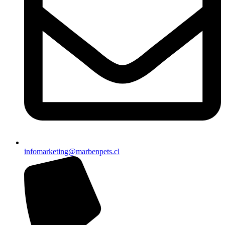
infomarketing@marbenpets.cl