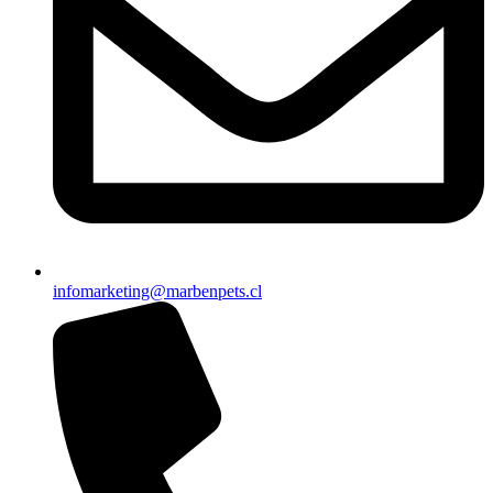
infomarketing@marbenpets.cl