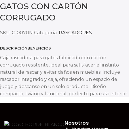
GATOS CON CARTÓN
CORRUGADO
SKU:
C-0070N
Categoría:
RASCADORES
DESCRIPCIÓN
BENEFICIOS
Caja rascadora para gatos fabricada con cartón
corrugado resistente, ideal para satisfacer el instinto
natural de rascar y evitar daños en muebles. Incluye
rascador integrado y caja, ofreciendo un espacio de
juego y descanso en un solo producto. Diseño
compacto, liviano y funcional, perfecto para uso interior.
Nosotros