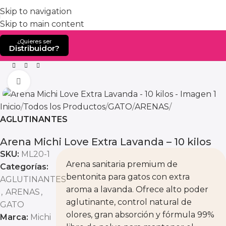
Skip to navigation
Skip to main content
¿Quieres ser
Distribuidor?
Home
Producto
Arena Michi Love Extra Lavanda – 10 k
Click to enlarge
Inicio
Todos los Productos
GATO
ARENAS
AGLUTINANTES
Arena Michi Love Extra Lavanda – 10 kilos
SKU:
ML20-1
Arena sanitaria premium de
Categorías:
bentonita para gatos con extra
AGLUTINANTES
aroma a lavanda. Ofrece alto poder
,
ARENAS
,
aglutinante, control natural de
GATO
olores, gran absorción y fórmula 99%
Marca:
Michi